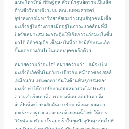
อ.นพ.ไตรรักษ์ พิสิษฐ์กุล หัวหน้าศูนย์ความเป็นเลิศ
ด้านชีววิทยาเชิงระบบ คณะแพทยศาสตร์
จุฬาลงกรณ์มหาวิทยาลัยเผยว่า มนุษย์ทุกคนมีเชื้อ
มะเร็งอยู่ในร่างกาย เมื่ออยู่ในภาวะแวดล้อมที่มี
ปัจจัยเหมาะสม จะกระตุ้นให้เกิดภาวะก่อมะเร็งขึ้น
มาได้ ที่สำคัญคือ เชื้อมะเร็งที่ว่า ยังมีลักษณะเกิด
ขึ้นแตกต่างกันไปในแต่ละบุคคลอีกด้วย
หมายความว่าอะไร? หมายความว่า… แม้จะเป็น
มะเร็งที่เกิดขึ้นในอวัยวะเดียวกัน หน้าตาของเซลล์
เหมือนกัน แต่แตกต่างกันในด้านพันธุกรรมของ
มะเร็ง ทำให้การรักษาแบบเหมารวมไม่ประสบ
ความสำเร็จเท่าที่ควรอย่างที่เคยเห็นกันมา จึง
จำเป็นที่จะต้องผลักดันการรักษาที่เหมาะสมต่อ
มะเร็งของผู้ป่วยแต่ละคน ด้วยเหตุนี้จึงทำให้การ
วิจัยพัฒนารักษาโรคมะเร็งในยุคปัจจุบันมุ่งเน้นไปที่
การรักษาด้วยภูมิคุ้มกันบำบัด (Immunotherapy)