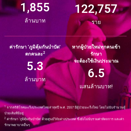
1,855
122,757
ล้านบาท
ราย
ค่ารักษา 'ภูมิคุ้มกันบำบัด'
หากผู้ป่วยใหม่ทุกคนเข้า
2
ตกคนละ
รักษา
จะต้องใช้เงินประมาณ
5.3
6.5
ล้านบาท
แสนล้านบาท!
1
จากสถิติโรคมะเร็งประเทศไทยล่าสุดปี พ.ศ. 2557 มีผู้ป่วยมะเร็งใหม่ โดยไม่นับจำนวนผู้
ป่วยเดิมทีมีอยู่
2
ค่ารักษา ‘ภูมิคุ้มกันบำบัด’ ด้วยศูนย์วิจัยต่างประเทศ ซึ่งยังไม่นับรวมค่าหัตถการ และค่า
รักษาพยาบาลอื่นๆ