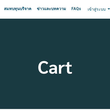
สมทบทุนบริจาค
ข่าวและบทความ
FAQs
เข้าสู่ระบบ
Cart