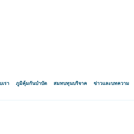
ับเรา
ภูมิคุ้มกันบำบัด
สมทบทุนบริจาค
ข่าวและบทความ